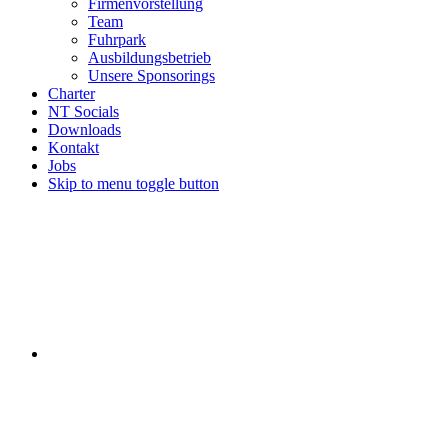
Firmenvorstellung
Team
Fuhrpark
Ausbildungsbetrieb
Unsere Sponsorings
Charter
NT Socials
Downloads
Kontakt
Jobs
Skip to menu toggle button
NT
Logistics
on
Facebook
Nt
Logistics
Mail