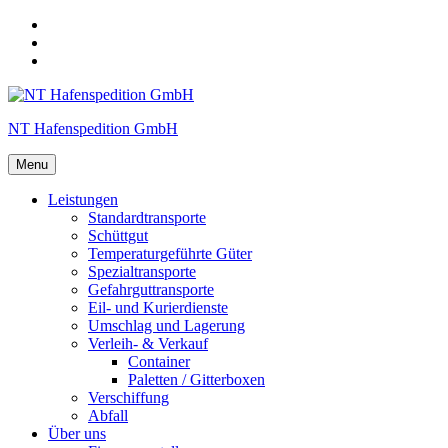
Skip
to
Skip
main
to
Skip
navigation
main
to
content
footer
NT Hafenspedition GmbH
Menu
Leistungen
Standardtransporte
Schüttgut
Temperaturgeführte Güter
Spezialtransporte
Gefahrguttransporte
Eil- und Kurierdienste
Umschlag und Lagerung
Verleih- & Verkauf
Container
Paletten / Gitterboxen
Verschiffung
Abfall
Über uns